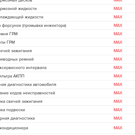
ормозных дисков
MAX
ормозной жидкости
MAX
хлаждающей жидкости
MAX
 форсунок (промывка инжектора)
MAX
емня ГРМ
MAX
епи ГРМ
MAX
вечей зажигания
MAX
риводных ремней
MAX
жсервисного интервала
MAX
ильтра АКПП
MAX
ная диагностика автомобиля
MAX
ание кодов неисправностей
MAX
ика свечей зажигания
MAX
ика подвески
MAX
рная диагностика
MAX
 кондиционера
MAX