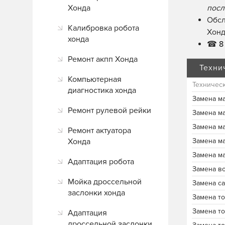
Хонда
посл
Обсл
Калибровка робота
Хонд
хонда
☎
8 
Ремонт акпп Хонда
Техни
Компьютерная
Техничес
диагностика хонда
Замена м
Ремонт рулевой рейки
Замена м
Замена м
Ремонт актуатора
Хонда
Замена м
Замена м
Адаптация робота
Замена в
Мойка дроссельной
Замена с
заслонки хонда
Замена т
Замена т
Адаптация
дроссельной заслонки