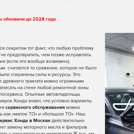
ы обновили до 2028 года
ся секретом тот факт, что любую проблему
гче предотвратить, чем позже исправлять
ия (если это вообще возможно).
м считается то сражение, которое не было
 были сохранены силы и ресурсы. Это
 древнего трактата можно огромными
аписать на стене любой ремонтной зоны
тосервиса. Опытные автовладельцы
марок Хонда знают, что условно варианты
ия
сервисного обслуживания
можно
ь как «малое ТО» и «большое ТО». Наш
ервис Хонда в Москве
действительно
ет замену моторного масла и фильтров
ять с максимальным интервалом 15 тыс. км