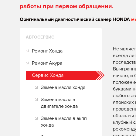
работы при первом обращении.
Оригинальный диагностический сканер HONDA
м
АВТОСЕРВИС
Не являет
Ремонт Хонда
всегда ле
последств
Ремонт Акура
Выигранны
Сервис Хонда
начато, и
положение
Замена масла хонда
буквами н
любого ав
Замена масла в
японских 
двигателе хонда
проведен
обозначит
Замена масла в акпп
клубный
с
хонда
рекоменду
осуществл