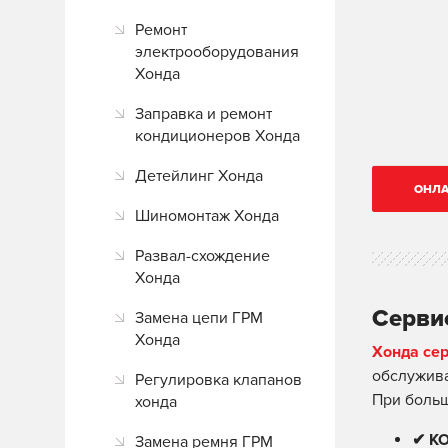
Ремонт
электрооборудования
Хонда
Заправка и ремонт
кондиционеров Хонда
Детейлинг Хонда
ОНЛА
Шиномонтаж Хонда
Развал-схождение
Хонда
Серви
Замена цепи ГРМ
Хонда
Хонда се
обслужива
Регулировка клапанов
При боль
хонда
✔ К
Замена ремня ГРМ