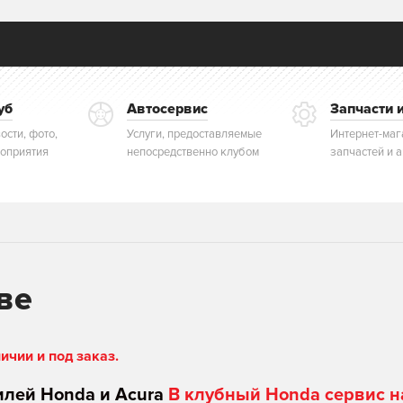
уб
Автосервис
Запчасти 
ости, фото,
Услуги, предоставляемые
Интернет-маг
оприятия
непосредственно клубом
запчастей и 
ве
чии и под заказ.
илей Honda и Acura
В клубный Honda сервис н