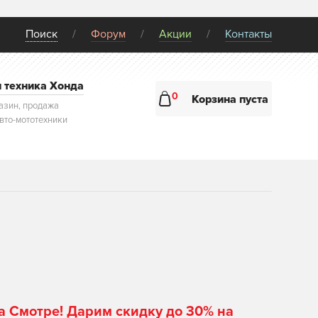
Поиск
Форум
Акции
Контакты
и техника Хонда
0
Корзина пуста
азин, продажа
авто-мототехники
а Смотре! Дарим скидку до 30% на