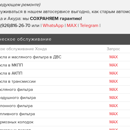
едующем ремонте)
уживаться в нашем автосервисе выгодно, как старым автомо
а и Акура: мы
СОХРАНЯЕМ гарантию!
(926)816-26-70
или |
WhatsApp
|
MAX
|
Telegram
|
ческое обслуживание
кое обслуживание Хонда
Запрос
асла и масляного фильтра в ДВС
MAX
асла в МКПП
MAX
асла в АКПП
MAX
асла в трансмиссии
MAX
асляного фильтра
MAX
оздушного фильтра
MAX
алонного фильтра
MAX
опливного фильтра
MAX
ормозных колодок
MAX