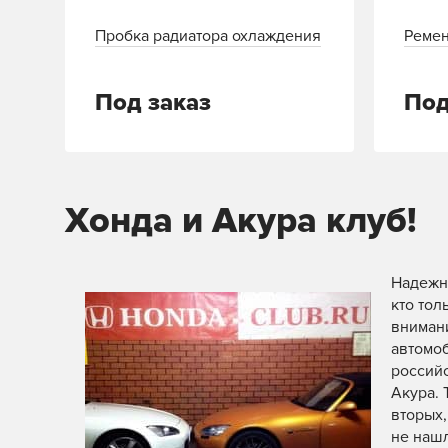
Пробка радиатора охлаждения
Ремен
Под заказ
Под
Хонда и Акура клуб!
Надежны
кто тол
внимани
автомоб
россий
Акура. 
вторых,
не наш