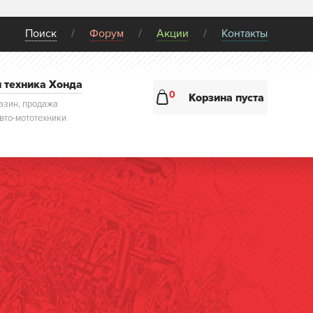
Поиск
Форум
Акции
Контакты
и техника Хонда
0
Корзина пуста
азин, продажа
авто-мототехники
мпьютерная