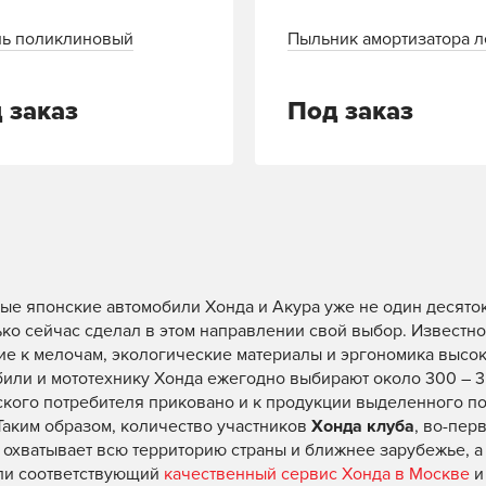
ь поликлиновый
Пыльник амортизатора 
 заказ
Под заказ
е японские автомобили Хонда и Акура уже не один десяток л
ько сейчас сделал в этом направлении свой выбор. Известно
е к мелочам, экологические материалы и эргономика высоко
или и мототехнику Хонда ежегодно выбирают около 300 – 35
ского потребителя приковано и к продукции выделенного п
Таким образом, количество участников
Хонда клуба
, во-пер
 охватывает всю территорию страны и ближнее зарубежье, а
ли соответствующий
качественный сервис Хонда в Москве
и