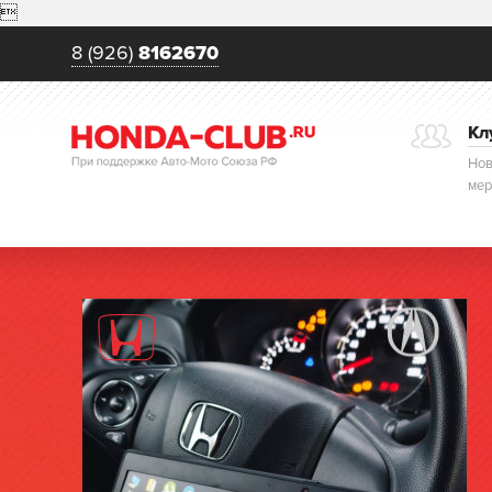

8 (926)
8162670
Кл
Нов
мер