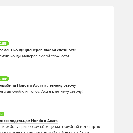
улировка
кции
апанов
ена цепи
 ремонт кондиционеров любой сложности!
овной ремонт
ремонт кондиционеров любой сложности.
гателя!
 двигателя!
еннее ТО
ена масел и
ническое
окраска
кции
омобиля Honda и Acura к летнему сезону
ия!
костей!
луживание!
омобиля!
специалисты по регулировке
специалисты по замене цепи
го автомобиля Honda, Acura к летнему сезону!
 в двигателе Honda и Acura!
ателя Honda и Acura!
ии
ЕЕ
ЕЕ
ЕЕ
ЕЕ
ЕЕ
ЕЕ
автовладельцам Honda и Acura
 на работы при первом обращении в клубный техцентр по
служиванию и ремонту автомобилей Honda и Acura.