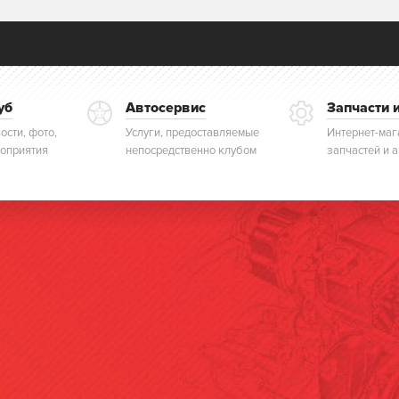
уб
Автосервис
Запчасти 
ости, фото,
Услуги, предоставляемые
Интернет-маг
оприятия
непосредственно клубом
запчастей и 
Ко