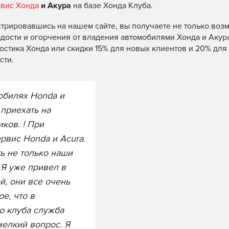
рвис Хонда
и Акура
на базе Хонда Клуба.
трировавшись на нашем сайте, вы получаете не только воз
дости и огорчения от владения автомобилями Хонда и Акура
ностика Хонда или скидки 15% для новых клиентов и 20% дл
сти.
мобилях Honda и
 приехать на
ков. ! При
рвис Honda и Acura.
ь не только наши
 Я уже привел в
й, они все очень
е, что в
о клуба служба
мелкий вопрос. Я