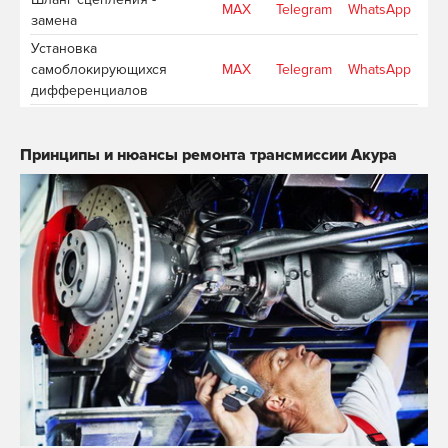
MAX
Telegram
WhatsApp
замена
Установка
самоблокирующихся
MAX
Telegram
WhatsApp
дифференциалов
Ремонт карданного вала
MAX
Telegram
WhatsApp
Замена подшипников
Принципы и нюансы ремонта трансмиссии Акура
MAX
Telegram
WhatsApp
полуосей