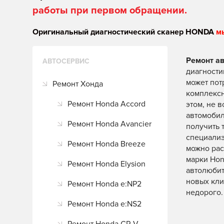
работы при первом обращении.
Оригинальный диагностический сканер HONDA
м
Ремонт а
АВТОСЕРВИС
диагности
может пот
Ремонт Хонда
комплексн
Ремонт Honda Accord
этом, не 
автомобил
Ремонт Honda Avancier
получить 
специализ
Ремонт Honda Breeze
можно рас
марки Hon
Ремонт Honda Elysion
автолюбит
новых кли
Ремонт Honda e:NP2
недорого.
Ремонт Honda e:NS2