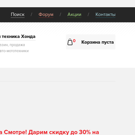
Поиск
Форум
Акции
Контакты
и техника Хонда
0
Корзина пуста
азин, продажа
авто-мототехники
а Смотре! Дарим скидку до 30% на