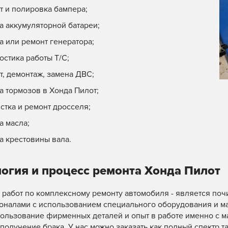
замена заднего стекла
асоса системы ГУР
MAX
арданного вала
MAX
окраска
а магнитоллы
MAX
т и полировка бампера;
асло съемных колпачков
MAX
рыла
а
MAX
замена стекла двери
роусилителя - замена
MAX
одшипников полуосей
MAX
 деталей
дроссельной заслонки
MAX
а аккумуляторной батареи;
 замена боковых зеркал
сборка колеса
MAX
 порогов
мпрессии в ДВС
MAX
орогов
овка
MAX
а или ремонт генератора;
 суппортов
ыхлопной системы
MAX
замена капота
ал (2 оси)
MAX
остика работы Т/C;
ия
вка клапанов
MAX
 замена крышки багажника
ация
MAX
т, демонтаж, замена ДВС;
раски
ермостата
MAX
 замена крыши
л (1 ось)
MAX
а тормозов в Хонда Пилот;
стка и ремонт дросселя;
а масла;
а крестовины вала.
логия и процесс ремонта Хонда Пилот
работ по комплексному ремонту автомобиля - является поч
налами с использованием специального оборудования и мат
ользование фирменных деталей и опыт в работе именно с ма
 получение брака. У нас можно заказать как полный спектр та