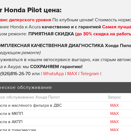
 Honda Pilot цена:
рвис дилерского уровня
По клубным ценам! Стоимость нормо
ние Honda и Acura
качественно и с гарантией
Самая лучша
шом ремонте:
ПРИЯТНАЯ СКИДКА
(до 30% скидка на работ
ОМПЛЕКСНАЯ КАЧЕСТВЕННАЯ ДИАГНОСТИКА Хонда Пилот 
едующем ремонте)
уживаться в нашем автосервисе выгодно, как старым автомо
а и Акура: мы
СОХРАНЯЕМ гарантию!
(926)816-26-70
или |
WhatsApp
|
MAX
|
Telegram
|
ческое обслуживание
кое обслуживание Хонда Пилот
Запрос
асла и масляного фильтра в ДВС
MAX
асла в МКПП
MAX
асла в АКПП
MAX
асла в трансмиссии
MAX