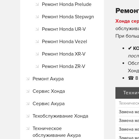
Ремонт Honda Prelude
Ремонт
Ремонт Honda Stepwgn
Хонда се
обслужива
Ремонт Honda UR-V
При боль
Ремонт Honda Vezel
✔ К
Ремонт Honda XR-V
посл
Обсл
Ремонт Honda ZR-V
Хонд
☎
8 
Ремонт Акура
Сервис Хонда
Техни
Сервис Акура
Техничес
Замена м
Техобслуживание Хонда
Замена м
Техническое
Замена м
обслуживание Акура
Замена м