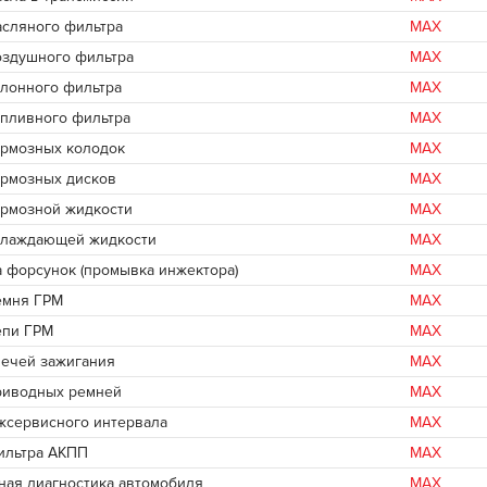
асляного фильтра
MAX
оздушного фильтра
MAX
алонного фильтра
MAX
опливного фильтра
MAX
ормозных колодок
MAX
ормозных дисков
MAX
ормозной жидкости
MAX
хлаждающей жидкости
MAX
 форсунок (промывка инжектора)
MAX
емня ГРМ
MAX
епи ГРМ
MAX
вечей зажигания
MAX
риводных ремней
MAX
жсервисного интервала
MAX
ильтра АКПП
MAX
ная диагностика автомобиля
MAX