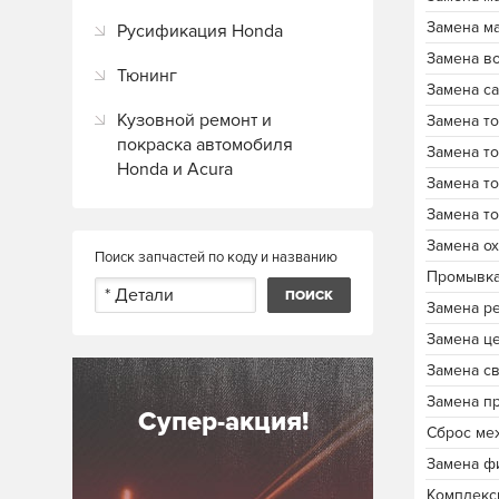
Замена м
Русификация Honda
Замена в
Тюнинг
Замена с
Кузовной ремонт и
Замена т
покраска автомобиля
Замена т
Honda и Acura
Замена т
Замена т
Замена о
Поиск запчастей по коду и названию
Промывка
Замена р
Замена ц
Замена с
Замена п
Супер-акция!
Сброс ме
Замена ф
Комплекс